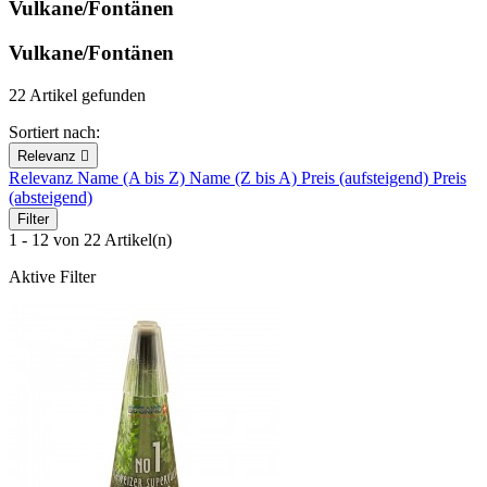
Vulkane/Fontänen
Vulkane/Fontänen
22 Artikel gefunden
Sortiert nach:
Relevanz

Relevanz
Name (A bis Z)
Name (Z bis A)
Preis (aufsteigend)
Preis
(absteigend)
Filter
1 - 12 von 22 Artikel(n)
Aktive Filter