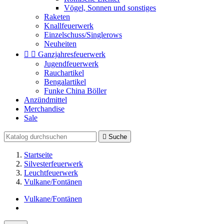
Vögel, Sonnen und sonstiges
Raketen
Knallfeuerwerk
Einzelschuss/Singlerows
Neuheiten


Ganzjahresfeuerwerk
Jugendfeuerwerk
Rauchartikel
Bengalartikel
Funke China Böller
Anzündmittel
Merchandise
Sale

Suche
Startseite
Silvesterfeuerwerk
Leuchtfeuerwerk
Vulkane/Fontänen
Vulkane/Fontänen