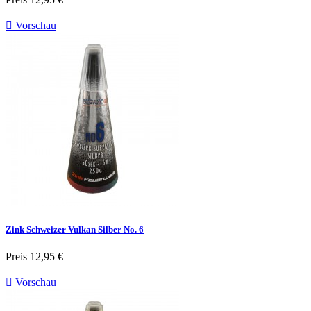

Vorschau
Zink Schweizer Vulkan Silber No. 6
Preis
12,95 €

Vorschau