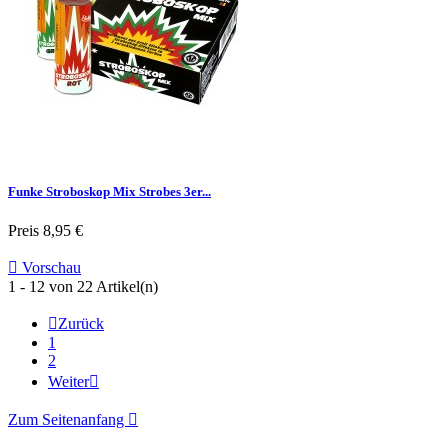
Funke Stroboskop Mix Strobes 3er...
Preis
8,95 €

Vorschau
1 - 12 von 22 Artikel(n)

Zurück
1
2
Weiter

Zum Seitenanfang
