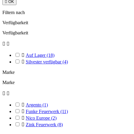

OK
Filtern nach
Verfügbarkeit
Verfügbarkeit



Auf Lager
(18)

Silvester verfügbar
(4)
Marke
Marke



Argento
(1)

Funke Feuerwerk
(11)

Nico Europe
(2)

Zink Feuerwerk
(8)