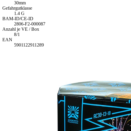
30mm
Gefahrgutklasse
1.4 G
BAM-ID/CE-ID
2806-F2-000087
Anzahl je VE / Box
8/1
EAN
5901122911289