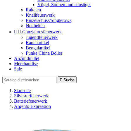
Vögel, Sonnen und sonstiges
Raketen
Knallfeuerwerk
Einzelschuss/Singlerows
Neuheiten


Ganzjahresfeuerwerk
Jugendfeuerwerk
Rauchartikel
Bengalartikel
Funke China Böller
Anzündmittel
Merchandise
Sale

Suche
Startseite
Silvesterfeuerwerk
Batteriefeuerwerk
Argento Expression